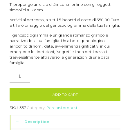
Ti propongo un ciclo di 5 incontri online con gli oggetti
simbolici su Zoom.
Iscriviti al percorso, a tutti i 5 incontri al costo di 350,00 Euro
e ti farò omaggio del genosociogramma della tua famiglia.
Il genosociogramma è un grande romanzo grafico e
narrativo della tua famiglia. Un albero genealogico
arricchito di nomi, date, avvenimenti significativi in cui
emergono le ripetizioni, i segreti e i non detti passati
trasversalmente attraverso le generazioni di una data
famiglia.
ADD TO CART
SKU:
357
Category:
Percorsi proposti
Description