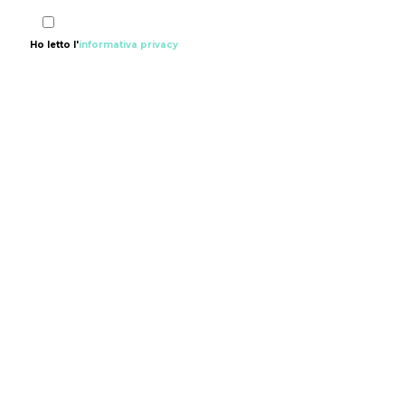
Ho letto l'
informativa privacy
© Laura Ruffini. All Rights Reserved.
Credits