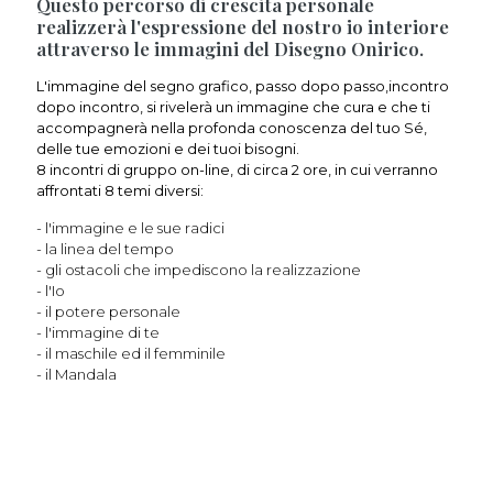
Questo percorso di crescita personale
realizzerà l'espressione del nostro io interiore
attraverso le immagini del Disegno Onirico.
L'immagine del segno grafico, passo dopo passo,incontro
dopo incontro, si rivelerà un immagine che cura e che ti
accompagnerà nella profonda conoscenza del tuo Sé,
delle tue emozioni e dei tuoi bisogni.
8 incontri di gruppo on-line, di circa 2 ore, in cui verranno
affrontati 8 temi diversi:
- l'immagine e le sue radici
- la linea del tempo
- gli ostacoli che impediscono la realizzazione
- l'Io
- il potere personale
- l'immagine di te
- il maschile ed il femminile
- il Mandala