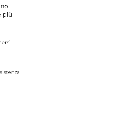
nno
e più
mersi
sistenza