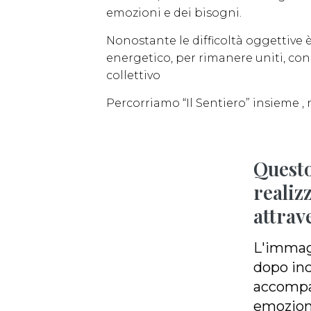
emozioni e dei bisogni.
Nonostante le difficoltà oggettiv
energetico, per rimanere uniti, co
collettivo
Percorriamo “Il Sentiero” insieme , n
Questo
realiz
attrav
L'immagi
dopo inc
accompag
emozioni