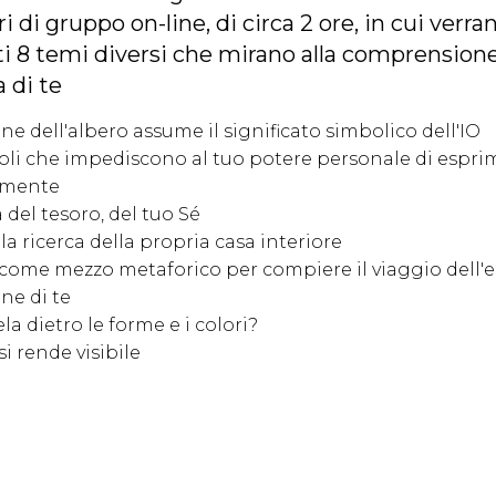
i di gruppo on-line, di circa 2 ore, in cui verra
ti 8 temi diversi che mirano alla comprension
 di te
ne dell'albero assume il significato simbolico dell'IO
coli che impediscono al tuo potere personale di espri
amente
a del tesoro, del tuo Sé
e la ricerca della propria casa interiore
a come mezzo metaforico per compiere il viaggio dell'e
ne di te
ela dietro le forme e i colori?
si rende visibile