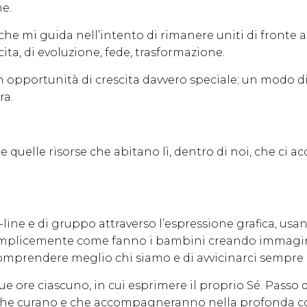
e.
e mi guida nell’intento di rimanere uniti di fronte alle
ita, di evoluzione, fede, trasformazione.
pportunità di crescita davvero speciale; un modo di e
ra.
te quelle risorse che abitano lì, dentro di noi, che ci
-line e di gruppo attraverso l’espressione grafica, usa
 semplicemente come fanno i bambini creando immagi
 comprendere meglio chi siamo e di avvicinarci sempre d
 due ore ciascuno, in cui esprimere il proprio Sé. Pass
 che curano e che accompagneranno nella profonda co