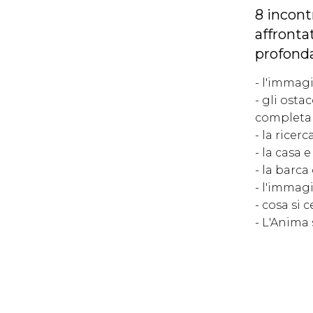
8 incontr
affronta
profonda
- l'immagi
- gli osta
complet
- la ricerc
- la casa 
- la barc
- l'immagi
- cosa si c
- L'Anima 