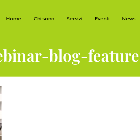
Home
Chi sono
Servizi
Eventi
News
binar-blog-featur