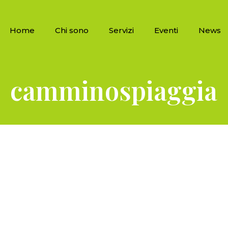
Home
Chi sono
Servizi
Eventi
News
camminospiaggia